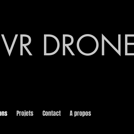
SVR DRON
ons
Projets
Contact
A propos